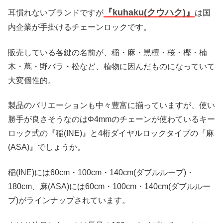
『kuhaku(クウハク)』
耳慣れないブランドですが
は国
内企業が手掛けるチェーンロックです。
販売している各鍵の名前が、稲・麻・黒檀・桜・樫・楠
木・蔦・野バラ・松など、植物に因んだものになっていて
大変個性的。
製品のバリエーションも中々豊富に揃っていますが、使い
勝手が良さそうなのはΦ4mmのチェーンが使わているキー
ロック式の『稲(INE)』と4桁ダイヤルロックタイプの『麻
(ASA)』でしょうか。
稲(INE)には60cm・100cm・140cm(ダブルループ)・
180cm、麻(ASA)には60cm・100cm・140cm(ダブルルー
プ)がラインナップされています。