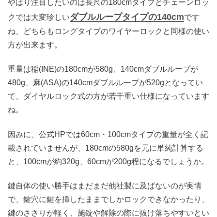
やはり注目したいのは長尺の180cmタイプとチェーンロッ
ダブルループタイプの140cm
クでは大変珍しい
です
ね、どちらもロングタイプのワイヤーロックと同様の使い
方が出来ます。
重量は稲(INE)の180cmが580g、140cmダブルループが
480g、麻(ASA)の140cmダブルループが520gとなってい
て、ダイヤルロック式の方が若干重い仕様になっています
ね。
因みに、公式HPでは60cm・100cmタイプの重量が全く記
載されていませんが、180cmの580gを元に単純計算する
と、100cmが約320g、60cmが200g程になるでしょうか。
鍵自体の使い勝手はまだまだ他社製に及ばないのが実情
で、鍵穴に鍵を挿したままでしかロックできなかったり、
鍵のささりが軽く、施錠や解除の際に抜け落ちやすいとい