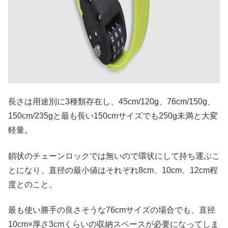
長さは用途別に3種類存在し、45cm/120g、76cm/150g、
150cm/235gと最も長い150cmサイズでも250g未満と大変
軽量。
鎖状のチェーンロックでは無いので環状にして持ち運ぶこ
とになり、直径の最小値はそれぞれ8cm、10cm、12cm程
度とのこと。
最も使い勝手の良さそうな76cmサイズの場合でも、直径
10cm×厚さ3cmくらいの収納スペースが必要になってしま