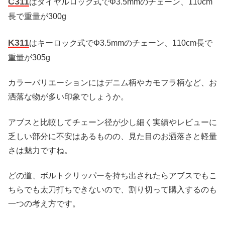
C311
はダイヤルロック式でΦ3.5mmのチェーン、110cm
長で重量が300g
K311
はキーロック式でΦ3.5mmのチェーン、110cm長で
重量が305g
カラーバリエーションにはデニム柄やカモフラ柄など、お
洒落な物が多い印象でしょうか。
アブスと比較してチェーン径が少し細く実績やレビューに
乏しい部分に不安はあるものの、見た目のお洒落さと軽量
さは魅力ですね。
どの道、ボルトクリッパーを持ち出されたらアブスでもこ
ちらでも太刀打ちできないので、割り切って購入するのも
一つの考え方です。