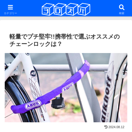
ファットバイク・29er・ミニベロ・グラベルロードを話題にした雑多な自転車
系ブログ
カテゴリー
検索
軽量でプチ堅牢!!携帯性で選ぶオススメの
チェーンロックは？
2024.08.12