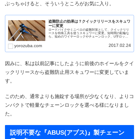
ぶっちゃけると、そういうところがお気に入り。
盗難防止の効果は？クイックリリースをスキュワ
ーに変更
ロードバイクやミニベロの盗難対策として、クイックリリ
ースを特殊工具を使うスキュワーに変更。短時間の駐輪な
ら、短めのワイヤーロックやチェーンロック、U字ロック
でフレームを地球ロックするだけで済み、楽に施錠が出来
ます。
2017.02.24
yorozuba.com
因みに、私は以前記事にしたように前後のホイールをクイ
ックリリースから
盗難防止用スキュワーに変更していま
す
。
このため、通常よりも施錠する場所が少なくなり、よりコ
ンパクトで軽量なチェーンロックを選べる様になりまし
た。
説明不要な『ABUS(アブス)』製チェーン