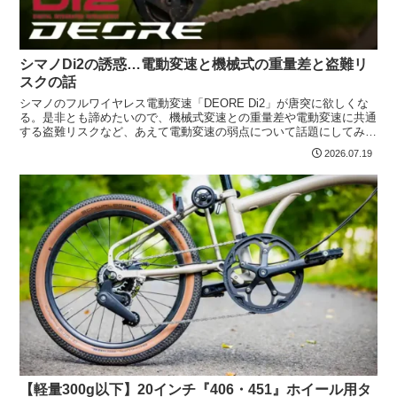
シマノDi2の誘惑…電動変速と機械式の重量差と盗難リ
スクの話
シマノのフルワイヤレス電動変速「DEORE Di2」が唐突に欲しくな
る。是非とも諦めたいので、機械式変速との重量差や電動変速に共通
する盗難リスクなど、あえて電動変速の弱点について話題にしてみま
した。
2026.07.19
【軽量300g以下】20インチ『406・451』ホイール用タ