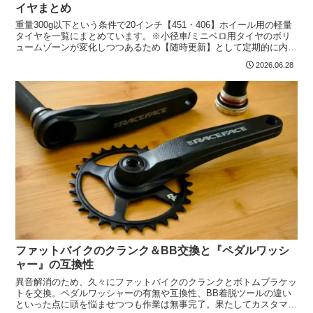
イヤまとめ
重量300g以下という条件で20インチ【451・406】ホイール用の軽量
タイヤを一覧にまとめています。※小径車/ミニベロ用タイヤのボリ
ュームゾーンが変化しつつあるため【随時更新】として定期的に内容
を見直す予定。
2026.06.28
ファットバイクのクランク＆BB交換と『ペダルワッシ
ャー』の互換性
異音解消のため、久々にファットバイクのクランクとボトムブラケッ
トを交換。ペダルワッシャーの有無や互換性、BB着脱ツールの違い
といった点に頭を悩ませつつも作業は無事完了。果たしてカスタマイ