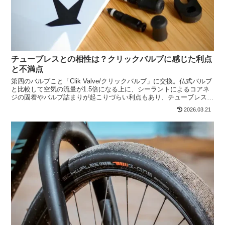
チューブレスとの相性は？クリックバルブに感じた利点
と不満点
第四のバルブこと「Clik Valve/クリックバルブ」に交換。仏式バルブ
と比較して空気の流量が1.5倍になる上に、シーラントによるコアネ
ジの固着やバルブ詰まりが起こりづらい利点もあり、チューブレス派
には特にオススメしたいバルブです。
2026.03.21