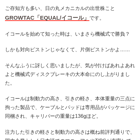
ご存知方も多い、日の丸メカニカルの出世株こと
GROWTAC「EQUAL/イコール」
です。
イコールを始めて知った時は、いまさら機械式で勝負？
しかも対向ピストンじゃなくて、片側ピストンかよ……
そんなふうに訝しく思いましたが、気が付けばあれよあれ
よと機械式ディスクブレーキの大本命にのし上がりまし
た。
イコールは制動力の高さ、引きの軽さ、本体重量の三点に
拘った製品で、ケーブルとパッドは専用品がパッケージに
同梱され、キャリパーの重量は136gほど。
注力した引きの軽さと制動力の高さは概ね前評判通りで、