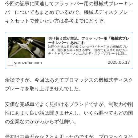
今回の記事に関連してフラットバー用の機械式ブレーキレ
バーについてもまとめているので、機械式ディスクブレー
キとセットで使いたい方は参考までにどうぞ。
切り替え式が主流、フラットバー用『機械式ブレ
ーキレバー』あれこれ
油圧化が進み肩身の狭くなったワイヤー引きの機械式ブレ
ーキ。選択肢が年々狭まる中で、現在でも入手可能なカン
チ・キャリパー・メカニカルディスク・Vブレーキに対応
したブレーキレバーを幾つかピックアップ。
2025.05.17
yorozuba.com
余談ですが、今回はあえてプロマックスの機械式ディスク
ブレーキを取り上げませんでした。
安価な完成車でよく見掛けるブランドですが、制動力や剛
性にあまり良い話は聞きませんし、いくら調べてもどの国
の企業なのかがわからず仕舞い。
最初は中華系かな？とも思ったのですが、プロマックス公