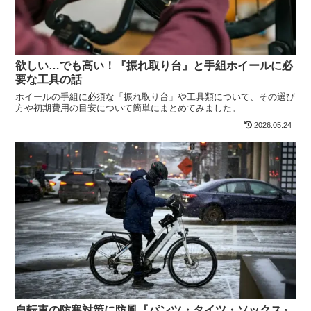
欲しい…でも高い！『振れ取り台』と手組ホイールに必
要な工具の話
ホイールの手組に必須な「振れ取り台」や工具類について、その選び
方や初期費用の目安について簡単にまとめてみました。
2026.05.24
自転車の防寒対策に防風『パンツ・タイツ・ソックス』