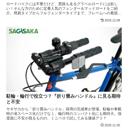
ロードバイクには不要だけど、悪路も走るグラベルロードには欲し
い！そんな方のために定番人気のフェンダー＆マッドガードをご紹
介。簡易タイプからフルフェンダータイプまで、フレームへの着脱が
簡単な製品を中心にピックアップしてみました。
2025.12.08
駐輪・輪行で役立つ？『折り畳みハンドル』に見る期待
と不安
サギサカから「折り畳みハンドル」採用の完成車が登場。駐輪や車載
時の省スペース化だけでなく、輪行時のコンパクト化にも期待大。強
度面に不安が残るものの、ミニベロで試してみる価値アリ？
2025.11.30