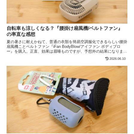
自転車も涼しくなる？『腰掛け扇風機/ベルトファン』
の率直な感想
夏の暑さに耐えかねて、普通の衣類を簡易空調服化できるらしい腰掛
扇風機ことベルトファン『iFan BodyBlow/アイファン ボディブロ
ー』を購入。正直、効果は眉唾ものですが、予想外の結果になりまし
た。
2026.06.10