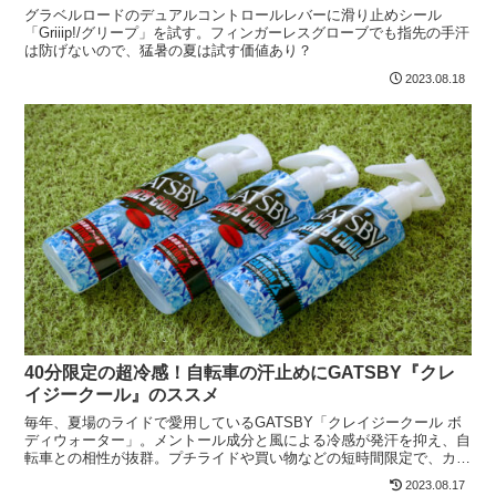
グラベルロードのデュアルコントロールレバーに滑り止めシール
「Griiip!/グリープ」を試す。フィンガーレスグローブでも指先の手汗
は防げないので、猛暑の夏は試す価値あり？
2023.08.18
40分限定の超冷感！自転車の汗止めにGATSBY『クレ
イジークール』のススメ
毎年、夏場のライドで愛用しているGATSBY「クレイジークール ボ
ディウォーター」。メントール成分と風による冷感が発汗を抑え、自
転車との相性が抜群。プチライドや買い物などの短時間限定で、カジ
ュアルウェアを汗ジミから守ってくれます。
2023.08.17