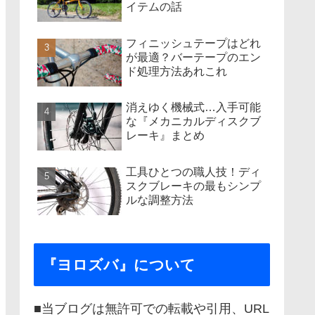
イテムの話
フィニッシュテープはどれ
が最適？バーテープのエン
ド処理方法あれこれ
消えゆく機械式…入手可能
な『メカニカルディスクブ
レーキ』まとめ
工具ひとつの職人技！ディ
スクブレーキの最もシンプ
ルな調整方法
『ヨロズバ』について
■当ブログは無許可での転載や引用、URL