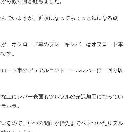
てから数ヶ月が経ちました。
染んでいますが、近頃になってちょっと気になる点
すが、オンロード車のブレーキレバーはオフロード車
のです。
ンロード車のデュアルコントロールレバーは一回り以
向な上にレバー表面もツルツルの光沢加工になってい
チラホラ。
ているので、いつの間にか指先までベトついたりヌル