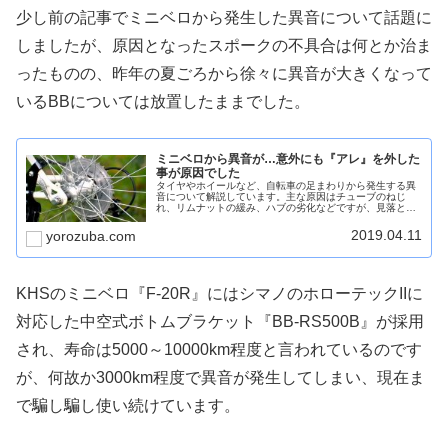
少し前の記事でミニベロから発生した異音について話題に
しましたが、原因となったスポークの不具合は何とか治ま
ったものの、昨年の夏ごろから徐々に異音が大きくなって
いるBBについては放置したままでした。
ミニベロから異音が…意外にも『アレ』を外した
事が原因でした
タイヤやホイールなど、自転車の足まわりから発生する異
音について解説しています。主な原因はチューブのねじ
れ、リムナットの緩み、ハブの劣化などですが、見落とし
がちなのがスポークテンションのゆるみや摩耗、スポーク
プロテクターによる変形です。
2019.04.11
yorozuba.com
KHSのミニベロ『F-20R』にはシマノのホローテックIIに
対応した中空式ボトムブラケット『BB-RS500B』が採用
され、寿命は5000～10000km程度と言われているのです
が、何故か3000km程度で異音が発生してしまい、現在ま
で騙し騙し使い続けています。