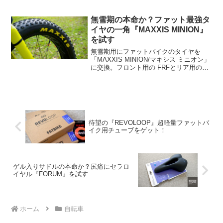
転車用として雨・雪・風を防ぐ『防寒パ
ンツ』を長所・短所を交えつつリストア
ップしてみました。
無雪期の本命か？ファット最強タ
イヤの一角『MAXXIS MINION』
を試す
無雪期用にファットバイクのタイヤを
「MAXXIS MINION/マキシス ミニオン」
に交換。フロント用の FRFとリア用の
FBRの二種類があり、どちらもトレイル
を得意としたファット最強タイヤの一
角。ビードが上がりやすく、舗装路での
転がりも上々でした。
待望の『REVOLOOP』超軽量ファットバ
イク用チューブをゲット！
ゲル入りサドルの本命か？尻痛にセラロ
イヤル『FORUM』を試す
ホーム
自転車