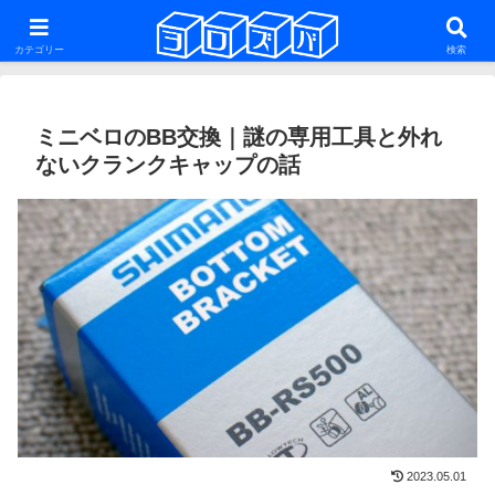
ファットバイク・29er・ミニベロ・グラベルロードを話題にした雑多な自転車
系ブログ
カテゴリー
検索
ミニベロのBB交換｜謎の専用工具と外れ
ないクランクキャップの話
2023.05.01