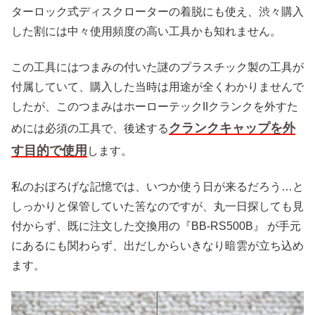
ターロック式ディスクローターの着脱にも使え、渋々購入
した割には中々使用頻度の高い工具かも知れません。
この工具にはつまみの付いた謎のプラスチック製の工具が
付属していて、購入した当時は用途が全くわかりませんで
したが、このつまみはホーローテックIIクランクを外すた
クランクキャップを外
めには必須の工具で、後述する
す目的で使用
します。
私のおぼろげな記憶では、いつか使う日が来るだろう…と
しっかりと保管していた筈なのですが、丸一日探しても見
付からず、既に注文した交換用の『BB-RS500B』 が手元
にあるにも関わらず、出だしからいきなり暗雲が立ち込め
ます。