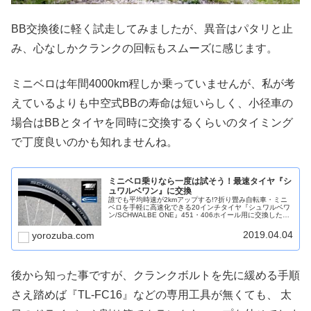
BB交換後に軽く試走してみましたが、異音はパタリと止
み、心なしかクランクの回転もスムーズに感じます。
ミニベロは年間4000km程しか乗っていませんが、私が考
えているよりも中空式BBの寿命は短いらしく、小径車の
場合はBBとタイヤを同時に交換するくらいのタイミング
で丁度良いのかも知れませんね。
ミニベロ乗りなら一度は試そう！最速タイヤ『シ
ュワルベワン』に交換
誰でも平均時速が2kmアップする!?折り畳み自転車・ミニ
ベロを手軽に高速化できる20インチタイヤ『シュワルベワ
ン/SCHWALBE ONE』451・406ホイール用に交換した感
想と実走して得られた効果についてまとめています。
2019.04.04
yorozuba.com
後から知った事ですが、クランクボルトを先に緩める手順
さえ踏めば『TL-FC16』などの専用工具が無くても、 太