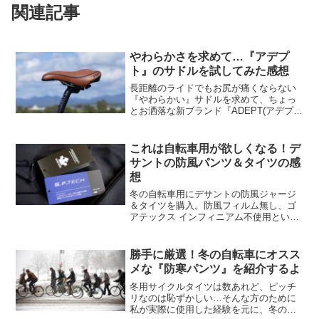
関連記事
やわらかさを求めて…『アデプ
ト』のサドルを試してみた感想
長距離のライドでもお尻が痛くならない
『やわらかい』サドルを求めて、ちょっ
とお洒落な新ブランド『ADEPT(アデプ
ト)』のコンフォートサドルを試した感想
とオススメのサドルを幾つか紹介してい
ます。
これは自転車用が欲しくなる！デ
サントの防風パンツ＆タイツの感
想
冬の自転車用にデサントの防風ジャージ
＆タイツを購入。防風フィルム無し、ゴ
アテックス インフィニアム不使用という
仕様ですが、裏起毛ニット素材
(S.F.TECH)が、どの程度の防風効果を発
揮するのかを実際にチェックしてみまし
勝手に厳選！冬の自転車にオスス
た。
メな『防寒パンツ』を紹介するよ
冬用サイクルタイツは数あれど、ピッチ
リなのは恥ずかしい…そんな方のために
私が実際に使用した経験を元に、冬の自