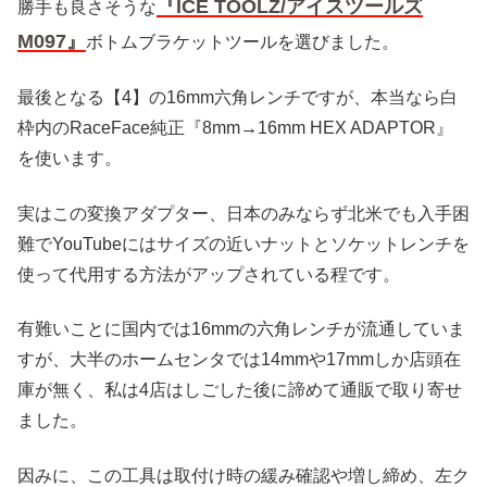
『ICE TOOLZ/アイスツールズ
勝手も良さそうな
M097』
ボトムブラケットツールを選びました。
最後となる【4】の16mm六角レンチですが、本当なら白
枠内のRaceFace純正『8mm→16mm HEX ADAPTOR』
を使います。
実はこの変換アダプター、日本のみならず北米でも入手困
難でYouTubeにはサイズの近いナットとソケットレンチを
使って代用する方法がアップされている程です。
有難いことに国内では16mmの六角レンチが流通していま
すが、大半のホームセンタでは14mmや17mmしか店頭在
庫が無く、私は4店はしごした後に諦めて通販で取り寄せ
ました。
因みに、この工具は取付け時の緩み確認や増し締め、左ク