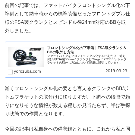
前回の記事では、ファットバイクフロントシングル化の下
準備として納車時からの標準装備だったフロントダブル仕
様のFSA製クランクとスピンドル径24mm対応のBBを取
外しました。
フロントシングル化の下準備｜FSA製クランク＆
BBの取外し方法
ファットバイクをフロントシングル化するにあたり、備え
付けのFSA製"Comet"クランクと"Mega EXO"BB/ボトムブ
ラケットの取外し方法について簡単に説明しています。
2019.03.23
yorozuba.com
漸くフロントシングル化の要とも言えるクランクやBB/ボ
トムブラケットの取付けに移りますが、下調べの段階で頼
りになりそうな情報が数える程しか見当たらず、半ば手探
り状態での作業となります。
今回の記事は私自身への備忘録とともに、これから私と同