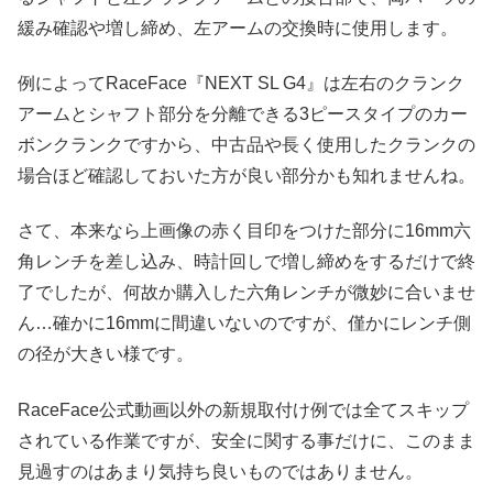
緩み確認や増し締め、左アームの交換時に使用します。
例によってRaceFace『NEXT SL G4』は左右のクランク
アームとシャフト部分を分離できる3ピースタイプのカー
ボンクランクですから、中古品や長く使用したクランクの
場合ほど確認しておいた方が良い部分かも知れませんね。
さて、本来なら上画像の赤く目印をつけた部分に16mm六
角レンチを差し込み、時計回しで増し締めをするだけで終
了でしたが、何故か購入した六角レンチが微妙に合いませ
ん…確かに16mmに間違いないのですが、僅かにレンチ側
の径が大きい様です。
RaceFace公式動画以外の新規取付け例では全てスキップ
されている作業ですが、安全に関する事だけに、このまま
見過すのはあまり気持ち良いものではありません。