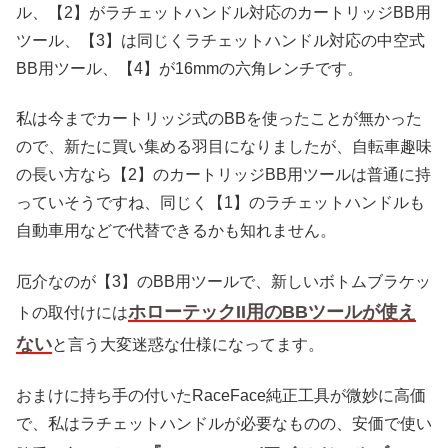
ル、【2】がラチェットハンドル対応のカートリッジBB用
ツール、【3】は同じくラチェットハンドル対応の中空式
BB用ツール、【4】が16mmの六角レンチです。
私は今までカートリッジ式のBBを使ったことが無かった
ので、新たに買い集める羽目になりましたが、自転車趣味
の長い方なら【2】のカートリッジBB用ツールは普通に持
っていそうですね、同じく【1】のラチェットハンドルも
自動車用などで代替できるかも知れません。
厄介なのが【3】のBB用ツールで、新しいボトムブラケッ
ホローテックII用のBBツールが使え
トの取付けには
ない
と言う大変迷惑な仕様になってます。
おまけに持ち手の付いたRaceFace純正工具が微妙に高価
で、私はラチェットハンドルが必要なものの、安価で使い