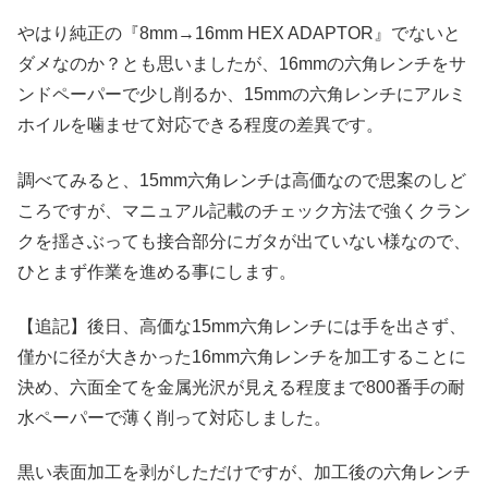
やはり純正の『8mm→16mm HEX ADAPTOR』でないと
ダメなのか？とも思いましたが、16mmの六角レンチをサ
ンドペーパーで少し削るか、15mmの六角レンチにアルミ
ホイルを噛ませて対応できる程度の差異です。
調べてみると、15mm六角レンチは高価なので思案のしど
ころですが、マニュアル記載のチェック方法で強くクラン
クを揺さぶっても接合部分にガタが出ていない様なので、
ひとまず作業を進める事にします。
【追記】後日、高価な15mm六角レンチには手を出さず、
僅かに径が大きかった16mm六角レンチを加工することに
決め、六面全てを金属光沢が見える程度まで800番手の耐
水ペーパーで薄く削って対応しました。
黒い表面加工を剥がしただけですが、加工後の六角レンチ