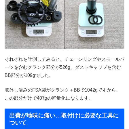
それぞれを計測してみると、チェーンリングやスモールパ
ーツを含むクランク部分が526g、ダストキャップを含む
BB部分が109gでした。
取外し済みのFSA製がクランク＋BBで1042gですから、
この部分だけで407gの軽量化になります。
出費が地味に痛い…取付けに必要な工具に
ついて