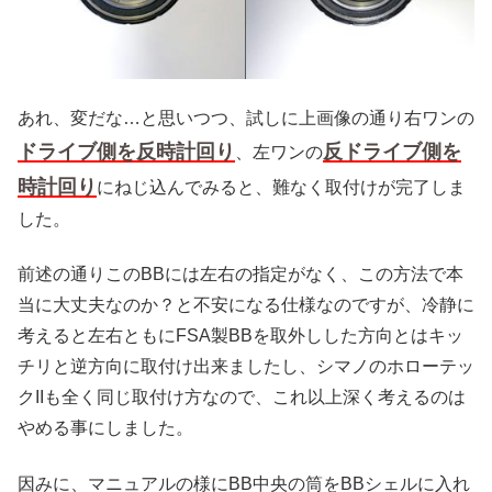
あれ、変だな…と思いつつ、試しに上画像の通り右ワンの
ドライブ側を反時計回り
反ドライブ側を
、左ワンの
時計回り
にねじ込んでみると、難なく取付けが完了しま
した。
前述の通りこのBBには左右の指定がなく、この方法で本
当に大丈夫なのか？と不安になる仕様なのですが、冷静に
考えると左右ともにFSA製BBを取外しした方向とはキッ
チリと逆方向に取付け出来ましたし、シマノのホローテッ
クIIも全く同じ取付け方なので、これ以上深く考えるのは
やめる事にしました。
因みに、マニュアルの様にBB中央の筒をBBシェルに入れ