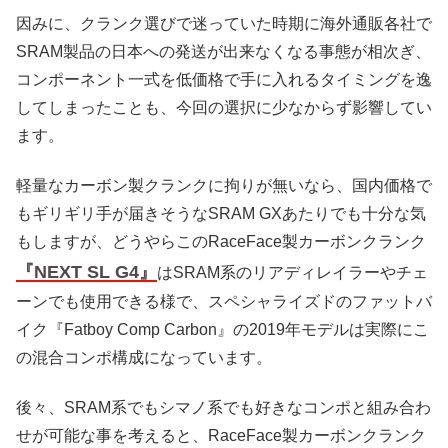
因みに、クランク選びで迷っていた時期に海外通販各社で
SRAM製品の日本への発送が出来なくなる事態が相次ぎ、
コンポーネント一式を低価格で手に入れるタイミングを逸
してしまったことも、今回の選択に少なからず影響してい
ます。
軽量なカーボン製クランクに拘りが無いなら、国内価格で
もギリギリ手が届きそうなSRAM GXあたりでも十分な気
もしますが、どうやらこのRaceFace製カーボンクランク
『NEXT SL G4』
はSRAM系のリアディレイラーやチェ
ーンでも使用できる様で、スペシャライズドのファットバ
イク『Fatboy Comp Carbon』の2019年モデルは実際にこ
の混合コンポ構成になっています。
後々、SRAM系でもシマノ系でも好きなコンポと組み合わ
せが可能な事を考えると、RaceFace製カーボンクランク