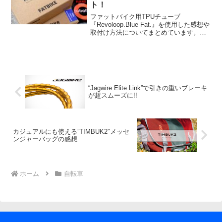
ト！
ファットバイク用TPUチューブ
『Revoloop.Blue Fat.』を使用した感想や
取付け方法についてまとめています。常
用での耐久性が未知数、パンク修理キッ
トが無いなどの欠点はありますが、チュ
ーブレス化に迫る実力を発揮してくれそ
うです。
“Jagwire Elite Link”で引きの重いブレーキ
が超スムーズに!!
カジュアルにも使える”TIMBUK2″メッセ
ンジャーバッグの感想
ホーム
自転車