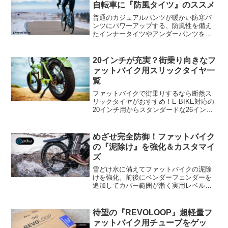
自転車に『防風タイツ』のススメ
普通のカジュアルパンツが暖かい防寒パ
ンツにパワーアップする、防風性を備え
たインナータイツやアンダーパンツをご
紹介。安価な物からゴアテックス仕様の
本格派まで、冬場の自転車用として打っ
て付けな製品を厳選してみました。
20インチが充実？街乗り向きなフ
ァットバイク用スリックタイヤ一
覧
ファットバイクで街乗りするなら断然ス
リックタイヤがおすすめ！E-BIKE対応の
20インチ用からスタンダードな26インチ
用、果ては激レアな24インチ・27.5イン
チ用まで、転がり抵抗の少ない舗装路向
きなタイヤを一覧でまとめてみました。
めざせ完全防御！ファットバイク
の『泥除け』を強化＆カスタマイ
ズ
雪どけ水に備えてファットバイクの泥除
けを強化。前後にベンダーフェンダーを
追加してカバー範囲が漸く実用レベルに
なりました。また、ドロッパーシートポ
ストにリアフェンダーを取付けたいな
ら、ヒンジが二箇所あり調整範囲の広い
待望の『REVOLOOP』超軽量フ
製品を選ぶのがオススメです
ァットバイク用チューブをゲッ