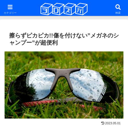
ファットバイク・29er・ミニベロ・グラベルロードを話題にした雑多な自転車
系ブログ
カテゴリー
検索
擦らずピカピカ!!傷を付けない”メガネのシ
ャンプー”が超便利
2023.05.01