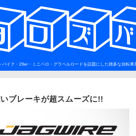
トバイク・29er・ミニベロ・グラベルロードを話題にした雑多な自転車
で引きの重いブレーキが超スムーズに!!