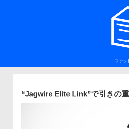
ファッ
“Jagwire Elite Link”