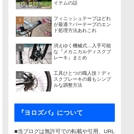
イテムの話
フィニッシュテープはどれ
が最適？バーテープのエン
ド処理方法あれこれ
消えゆく機械式…入手可能
な『メカニカルディスクブ
レーキ』まとめ
工具ひとつの職人技！ディ
スクブレーキの最もシンプ
ルな調整方法
『ヨロズバ』について
■当ブログは無許可での転載や引用、URL