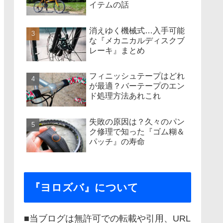
イテムの話
消えゆく機械式…入手可能
な『メカニカルディスクブ
レーキ』まとめ
フィニッシュテープはどれ
が最適？バーテープのエン
ド処理方法あれこれ
失敗の原因は？久々のパン
ク修理で知った『ゴム糊＆
パッチ』の寿命
『ヨロズバ』について
■当ブログは無許可での転載や引用、URL