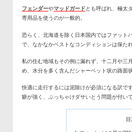
フェンダー
や
マッドガード
とも呼ばれ、極太
専用品を使うのが一般的。
恐らく、北海道を除く日本国内ではファット
で、なかなかベストなコンディションは保た
私の住む地域もその例に漏れず、十二月や三
め、水分を多く含んだシャーベット状の路面
快適に走行するには泥除けが必須になる訳で
癖が強く、ぶっちゃけダサいとう問題が付い
目