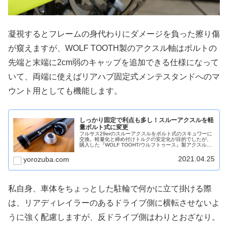
凝視するとフレームの身代わりにダメージを負った擦り傷
が窺えますが、WOLF TOOTH製のアクスル軸はボルトの
先端と末端に2cm弱のキャップを追加できる仕様になって
いて、両端に使えばリアハブ固定式メンテスタンドへのマ
ウント用としても機能します。
しっかり固定で利点も多し！スルーアクスルを軽
量ボルト式に変更
フルサス29erのスルーアクスルをボルト式のスキュワーに
交換。軽量化と締め付けトルクの安定化が目的でしたが、
購入した『WOLF TOOHT/ウルフトゥース』製アクスルに
はアクスルキャップが存在し、フレームを保護する目的に
もオススメです。
2021.04.25
yorozuba.com
私自身、車体をちょっとした駐輪で何かに立て掛ける際
は、リアディレイラーのあるドライブ側に横転させないよ
うに強く配慮しますが、反ドライブ側はわりとおざなり。