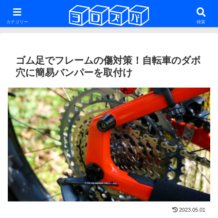
ファットバイク・29er・ミニベロ・グラベルロードを話題にした雑多な自転車
系ブログ
カテゴリー
検索
ゴム足でフレームの傷対策！自転車のダボ
穴に簡易バンパーを取付け
2023.05.01