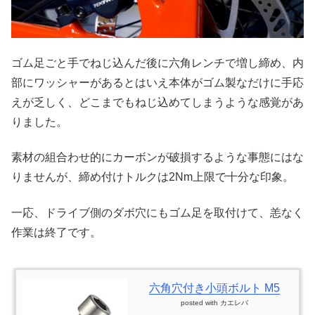
ゴム足ごと手でねじ込んだ後に六角レンチで増し締め、内
部にワッシャーがあるとはいえ本体がゴム製なだけに手応
えが乏しく、どこまでもねじ込めてしまうような感覚があ
りました。
素材の組合わせ的にカーボンが破損するような事態にはな
りませんが、締め付けトルクは2Nm上限で十分な印象。
一応、ドライブ側のダボ穴にもゴム足を取付けて、恙なく
作業は終了です。
六角穴付き小頭ボルト M5
posted with
カエレバ