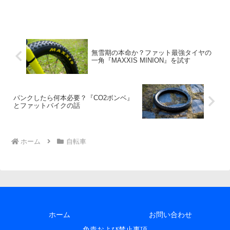
ロングライド向きなオススメの「極厚バ
ーテープ」を幾つかご紹介。
無雪期の本命か？ファット最強タイヤの
一角『MAXXIS MINION』を試す
パンクしたら何本必要？『CO2ボンベ』
とファットバイクの話
ホーム
自転車
ホーム
お問い合わせ
免責および禁止事項