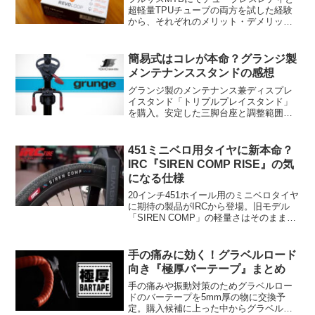
超軽量TPUチューブの両方を試した経験
から、それぞれのメリット・デメリッ
ト、走行感や使い勝手の良し悪しについ
て簡単にまとめてみました。
簡易式はコレが本命？グランジ製
メンテナンススタンドの感想
グランジ製のメンテナンス兼ディスプレ
イスタンド「トリプルプレイスタンド」
を購入。安定した三脚台座と調整範囲の
広いフックが秀逸で、ロード・MTB・ミ
ニベロ・ファットバイクと幅広く対応し
てくれる、超オススメな製品でした。
451ミニベロ用タイヤに新本命？
IRC『SIREN COMP RISE』の気
になる仕様
20インチ451ホイール用のミニベロタイヤ
に期待の製品がIRCから登場。旧モデル
「SIREN COMP」の軽量さはそのまま
に、新モデルの「RISE」はグリップ力や
耐久性も向上しています。
手の痛みに効く！グラベルロード
向き『極厚バーテープ』まとめ
手の痛みや振動対策のためグラベルロー
ドのバーテープを5mm厚の物に交換予
定。購入候補に上った中からグラベルや