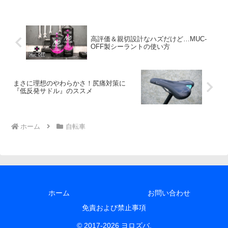
つ快適に乗れます。また、SURLYの
BLACK FLOYD(ブラックフロイド) TIRE
よりも安価で入手性が高いのも魅力で
す。
高評価＆親切設計なハズだけど…MUC-
OFF製シーラントの使い方
まさに理想のやわらかさ！尻痛対策に
『低反発サドル』のススメ
ホーム
自転車
ホーム
お問い合わせ
免責および禁止事項
© 2017-2026 ヨロズバ.