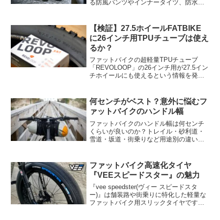
る防風パンツやインナータイツ、防水性
のあるソックス等を幾つかピックアップ
してみました。
【検証】27.5ホイールFATBIKE
に26インチ用TPUチューブは使え
るか？
ファットバイクの超軽量TPUチューブ
「REVOLOOP」の26インチ用が27.5イン
チホイールにも使えるという情報を発
見。半信半疑でしたが、高価なチューブ
を一本ただけ購入して実際に使えるかど
うかを確認してみました。
何センチがベスト？意外に悩むフ
ァットバイクのハンドル幅
ファットバイクのハンドル幅は何センチ
くらいが良いのか？トレイル・砂利道・
雪道・坂道・街乗りなど用途別の違いに
ついて、簡単にまとめています。
ファットバイク高速化タイヤ
『VEEスピードスター』の魅力
『vee speedster(ヴィー スピードスタ
ー)』は舗装路や街乗りに特化した軽量な
ファットバイク用スリックタイヤです。
転がり抵抗が大幅に軽減され、雪道やト
レイル以外でもファットバイクが高速か