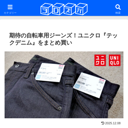
ファットバイク・29er・ミニベロ・グラベルロードを話題にした雑多な自転車
系ブログ
カテゴリー
検索
期待の自転車用ジーンズ！ユニクロ『テッ
クデニム』をまとめ買い
2025.12.08