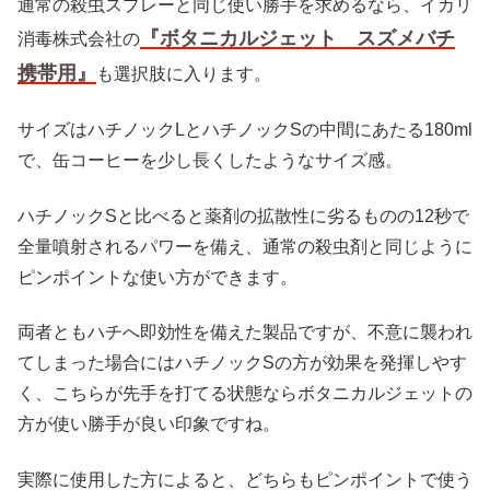
通常の殺虫スプレーと同じ使い勝手を求めるなら、イカリ
『
ボタニカルジェット スズメバチ
消毒株式会社の
携帯用
』
も選択肢に入ります。
サイズはハチノックLとハチノックSの中間にあたる180ml
で、缶コーヒーを少し長くしたようなサイズ感。
ハチノックSと比べると薬剤の拡散性に劣るものの12秒で
全量噴射されるパワーを備え、通常の殺虫剤と同じように
ピンポイントな使い方ができます。
両者ともハチへ即効性を備えた製品ですが、不意に襲われ
てしまった場合にはハチノックSの方が効果を発揮しやす
く、こちらが先手を打てる状態ならボタニカルジェットの
方が使い勝手が良い印象ですね。
実際に使用した方によると、どちらもピンポイントで使う