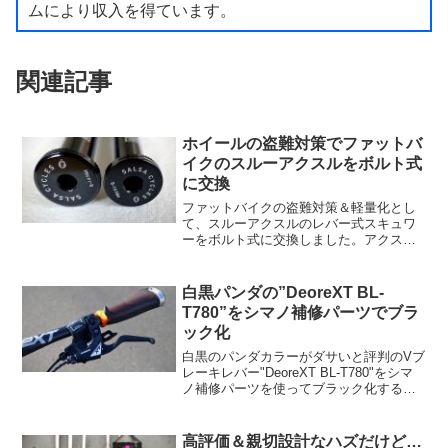
ムにより収入を得ています。
関連記事
ホイールの盗難対策でファットバ
イクのスルーアクスルをボルト式
に交換
ファットバイクの盗難対策＆軽量化とし
て、スルーアクスルのレバー式スキュワ
ーをボルト式に交換しました。アクスル
軸の規格にはリアやフロントのエンド幅
によって長さや太さ、スレッド長やネジ
ピッチにそれぞれ違いが見られます。
白黒パンダの”DeoreXT BL-
T780”をシマノ補修パーツでブラ
ック化
白黒のパンダカラーがダサいと評判のVブ
レーキレバー"DeoreXT BL-T780"をシマ
ノ補修パーツを使ってブラック化する方
法を解説しています。
高評価＆親切設計なハズだけど…