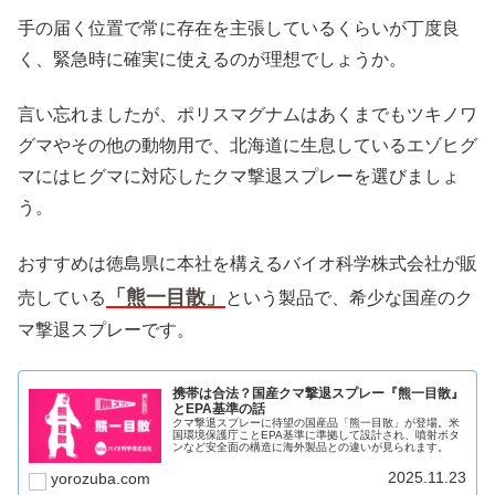
手の届く位置で常に存在を主張しているくらいが丁度良
く、緊急時に確実に使えるのが理想でしょうか。
言い忘れましたが、ポリスマグナムはあくまでもツキノワ
グマやその他の動物用で、北海道に生息しているエゾヒグ
マにはヒグマに対応したクマ撃退スプレーを選びましょ
う。
おすすめは徳島県に本社を構えるバイオ科学株式会社が販
「熊一目散」
売している
という製品で、希少な国産のク
マ撃退スプレーです。
携帯は合法？国産クマ撃退スプレー『熊一目散』
とEPA基準の話
クマ撃退スプレーに待望の国産品「熊一目散」が登場。米
国環境保護庁ことEPA基準に準拠して設計され、噴射ボタ
ンなど安全面の構造に海外製品との違いが見られます。
2025.11.23
yorozuba.com