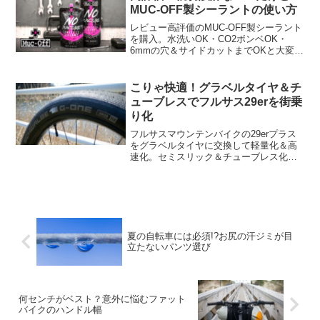
MUC-OFF製シーラントの使い方
レビュー高評価のMUC-OFF製シーラント
を購入。水洗いOK・CO2ボンベOK・
6mmの穴＆サイドカットまでOKと大変オ
ススメな製品ですが、パウチタイプも1L
タイプも使用方法にひと癖あり、親切設
計な割に初見殺しな一面が多々ありまし
こりゃ快適！グラベルタイヤ＆チ
た。
ューブレスでフルサス29erを街乗
り化
フルサスマウンテンバイクの29erプラス
をグラベルタイヤに交換して軽量化＆高
速化。セミスリック＆チューブレス化の
効果は絶大で、クロスバイク並みの走行
感になりました、乗り心地が良い上に段
差に滅法強く、何気に街乗り最強の自転
車かも知れません。
夏の自転車には必須!?お尻の汗ジミが目
立たないパンツ選び
何センチがベスト？意外に悩むファット
バイクのハンドル幅