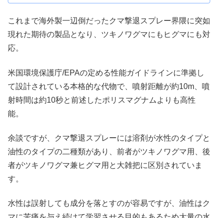
これまで海外製一辺倒だったクマ撃退スプレー界隈に突如
現れた期待の製品となり、ツキノワグマにもヒグマにも対
応。
米国環境保護庁/EPAの定める性能ガイドラインに準拠し
て設計されている本格的な代物で、噴射距離が約10m、噴
射時間は約10秒と前述したポリスマグナムよりも高性
能。
余談ですが、クマ撃退スプレーには溶剤が水性のタイプと
油性のタイプの二種類があり、前者がツキノワグマ用、後
者がツキノワグマ兼ヒグマ用と大雑把に区別されていま
す。
水性は誤射しても成分を落とすのが容易ですが、油性はク
マに苦痛を与え続けて学習させる目的もあるため大量の水