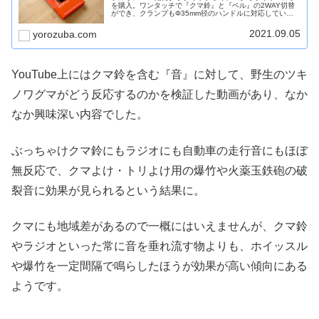
を購入。ワンタッチで『クマ鈴』と『ベル』の2WAY切替
ができ、クランプもΦ35mm径のハンドルに対応している
など、今どきのMTBに大変オススメです。
2021.09.05
yorozuba.com
YouTube上にはクマ鈴を含む『音』に対して、野生のツキ
ノワグマがどう反応するのかを検証した動画があり、なか
なか興味深い内容でした。
ぶっちゃけクマ鈴にもラジオにも自動車の走行音にもほぼ
無反応で、クマよけ・トリよけ用の爆竹や火薬玉鉄砲の破
裂音に効果が見られるという結果に。
クマにも地域差があるので一概にはいえませんが、クマ鈴
やラジオといった常に音を垂れ流す物よりも、ホイッスル
や爆竹を一定間隔で鳴らしたほうが効果が高い傾向にある
ようです。