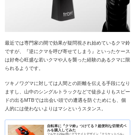
最近では専門家の間で効果が疑問視され始めているクマ鈴
ですが、『逆にクマを呼び寄せてしまう』といったケース
は好奇心旺盛な若いクマや人を襲った経験のあるクマに限
られるようです。
ツキノワグマに対しては人間との距離を伝える手段になり
ますし、山中のシングルトラックなどで徒歩よりもスピー
ドの出るMTBでは出会い頭での遭遇を防ぐためにも、個
人的には使わないよりはマシというスタンス。
自転車に『クマ鈴』つけてる？超便利な切替式ベ
ルを購入してみた
フルサス29er用にグラナイトデザイン『クリケットベル』